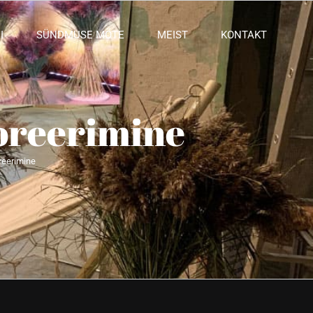
I
SÜNDMUSE MÕTE
MEIST
KONTAKT
koreerimine
reerimine