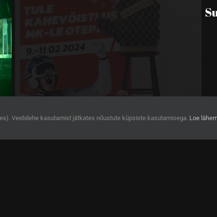
ies). Veebilehe kasutamist jätkates nõustute küpsiste kasutamisega.
Loe lähem
Kohukeste lansseerimine
Te
Tel:
+372 50 52 785
|
deko@dekonaut.ee
|
Privaatsustingimused