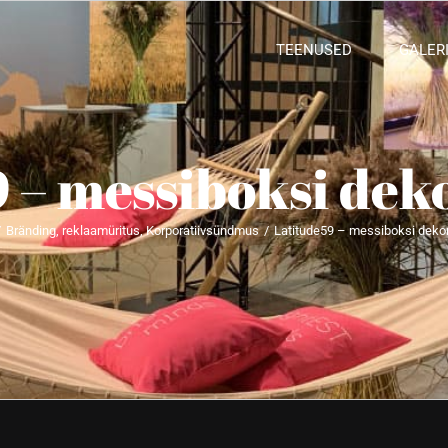
TEENUSED
GALERI
 – messiboksi de
/
Bränding, reklaamüritus
,
Korporatiivsündmus
/
Latitude59 – messiboksi deko