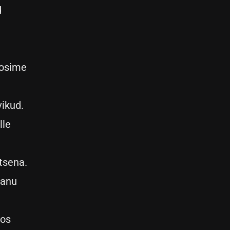
d
kosime
vikud.
lle
tsena.
vanu
oos