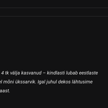
 4 tk välja kasvanud – kindlasti lubab eestlaste
el mõni ükssarvik. Igal juhul dekos lähtusime
aast.