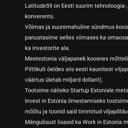
Latitude59 on Eesti suurim tehnoloogia-
konverents.
Võimas ja suuremahuline sündmus koos
panustasime selles viimases ka omaosa
ka investorite ala.
Meetestonia väljapanek koosnes mõttelise
Piltlikult öeldes siis eesti kaunitest vil
väärtus ületab miljard dollarit).
Tootsime näiteks Startup Estoniale meta
Invest in Estonia ilmestamiseks tootsim
mõõtu ja toonid said timmitud viljapõldu
Mängulisust lisasid ka Work in Estonia m