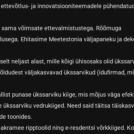
, ettevõtlus- ja innovatsiooniteemadele pühendatu
 sama võimsate ettevalmistustega. Rõõmuga
lusega. Ehitasime Meetestonia väljapaneku ja de
lt neljast alast, mille kõigi ühisosaks olid ükssar
japõldudest väljakasvavad ükssarvikud (idufirmad, mi
llist punase ükssarviku kiige, mis mõjus väga efek
e ükssarviku vedrukiiged. Need said täitsa täiskas
de toonides.
akramee ripptoolid ning e-resdentsi võrkkiiged. K