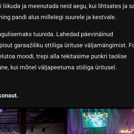
si liikuda ja meenutada neid aegu, kui lihtsates ja 
ning pandi alus millelegi suurele ja kestvale.
õngulisemaks tuunida. Lahedad päevinäinud
a pisut garaaźiliku sttiliga ürituse väljamängimist. 
toa moodi, trepi alla tekitasime punkri taolise
une, kui mõnel väljapeetuma stiiliga üritusel.
konaut.