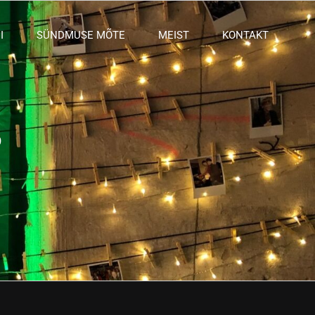
I
SÜNDMUSE MÕTE
MEIST
KONTAKT
s