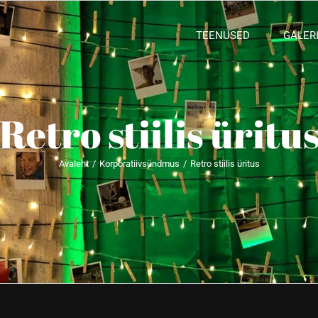
TEENUSED
GALERI
Retro stiilis üritu
Avaleht
/
Korporatiivsündmus
/
Retro stiilis üritus