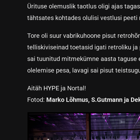
Ürituse olemuslik taotlus oligi ajas taga
tähtsates kohtades olulisi vestlusi peeti 
Tore oli suur vabrikuhoone pisut retroh
telliskiviseinad toetasid igati retroliku j
sai tuunitud mitmekümne aasta taguse elu
olelemise pesa, lavagi sai pisut teistsug
Aitäh
HYPE
ja Nortal!
Fotod:
Marko Lõhmus, S.Gutmann ja De