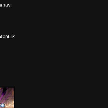
samas
Fotonurk